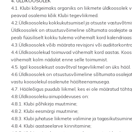
4. ÜLDKOOSOLEK
4.1. Klubi kõrgeimaks organiks on liikmete üldkoosolek v
peavad osalema kõik Klubi tegevliikmed.
4.2.Üldkoosoleku kokkukutsumisel ja otsuste vastuvõtmi
Üldkoosolek on otsustusvõimeline sõltumata osalejate a
peab füüsiliselt kokku tulema vähemalt kord kalendriaast
4.3.Üldkoosolek võib määrata revisjoni või audiitorkontro
4.4.Üldkoosolekud toimuvad vähemalt kord aastas. Kooso
vähemalt kolm nädalat enne selle toimumist.
4.5. Igal koosolekust osavõtval tegevliikmel on üks hääl.
4.6.Üldkoosolek on otsustusvõimeline sõltumata osaleja
vastu koosolekul osalenute häälteenamusega.
4.7. Hääleõigus puudub liikmel, kes ei ole määratud täht
4.8.Üldkoosoleku ainupädevuses on:
4.8.1. Klubi põhikirja muutmine;
4.8.2. Klubi eesmärgi muutmine;
4.8.3. Klubi juhatuse liikmete valimine ja tagasikutsumine
4.8.4. Klubi aastaeelarve kinnitamine;