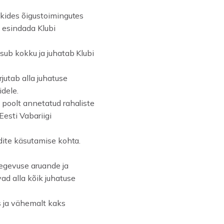
ikides õigustoimingutes
s esindada Klubi
sub kokku ja juhatab Klubi
jutab alla juhatuse
idele.
 poolt annetatud rahaliste
esti Vabariigi
dite käsutamise kohta.
tegevuse aruande ja
ad alla kõik juhatuse
s ja vähemalt kaks