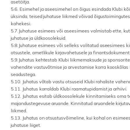
asetäitja.
5.6. Esimehel ja aseesimehel on õigus esindada Klubi kõ
üksinda, teised juhatuse liikmed võivad õigustoimingute
kahekesi.
5.7.Juhatuse esimees või aseesimees valmistab ette, kut
juhatuse ja üldkoosolekuid.
5.8.Juhatuse esimees või selleks volitatud aseesimees kir
otsustele, ametlikule kirjavahetusele ja finantsdokument
5.9.Juhatus kehtestab Klubi liikmemaksude ja sponsorite
vahendite vastuvõtmise ja arvestamise korra kooskõlas E
seadustega.
5.10. Juhatus võtab vastu otsuseid Klubi rahaliste vahen
5.11. Juhatus korraldab Klubi raamatupidamist ja arhiivi.
5.12. Juhatus esitab üldkoosolekule kinnitamiseks oma 
majandustegevuse aruande. Kinnitatud aruandele kirjutav
liikmed.
5.13. Juhatus on otsustusvõimeline, kui kohal on esimee
juhatuse liiget.