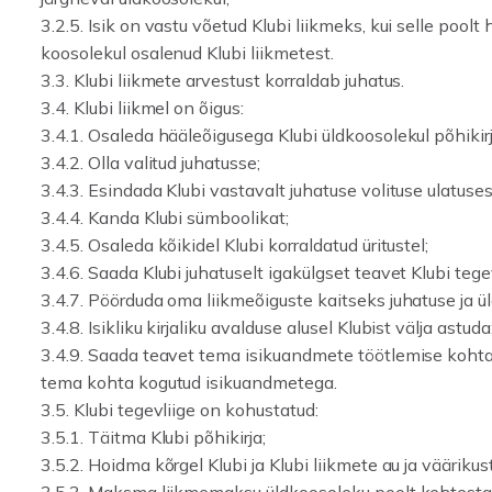
3.2.5. Isik on vastu võetud Klubi liikmeks, kui selle poolt
koosolekul osalenud Klubi liikmetest.
3.3. Klubi liikmete arvestust korraldab juhatus.
3.4. Klubi liikmel on õigus:
3.4.1. Osaleda hääleõigusega Klubi üldkoosolekul põhikir
3.4.2. Olla valitud juhatusse;
3.4.3. Esindada Klubi vastavalt juhatuse volituse ulatuses 
3.4.4. Kanda Klubi sümboolikat;
3.4.5. Osaleda kõikidel Klubi korraldatud üritustel;
3.4.6. Saada Klubi juhatuselt igakülgset teavet Klubi teg
3.4.7. Pöörduda oma liikmeõiguste kaitseks juhatuse ja ü
3.4.8. Isikliku kirjaliku avalduse alusel Klubist välja astuda
3.4.9. Saada teavet tema isikuandmete töötlemise kohta
tema kohta kogutud isikuandmetega.
3.5. Klubi tegevliige on kohustatud:
3.5.1. Täitma Klubi põhikirja;
3.5.2. Hoidma kõrgel Klubi ja Klubi liikmete au ja väärikust