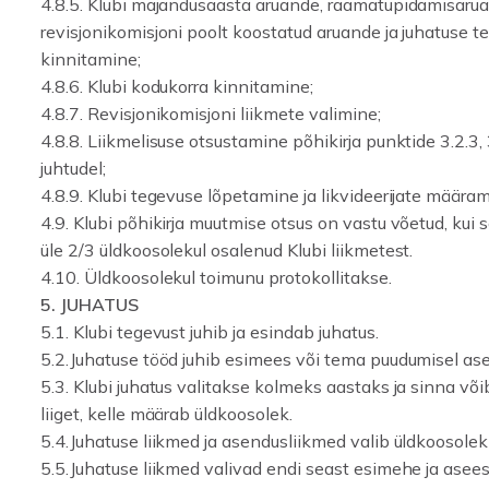
4.8.5. Klubi majandusaasta aruande, raamatupidamisaru
revisjonikomisjoni poolt koostatud aruande ja juhatuse 
kinnitamine;
4.8.6. Klubi kodukorra kinnitamine;
4.8.7. Revisjonikomisjoni liikmete valimine;
4.8.8. Liikmelisuse otsustamine põhikirja punktide 3.2.3, 
juhtudel;
4.8.9. Klubi tegevuse lõpetamine ja likvideerijate määram
4.9. Klubi põhikirja muutmise otsus on vastu võetud, kui 
üle 2/3 üldkoosolekul osalenud Klubi liikmetest.
4.10. Üldkoosolekul toimunu protokollitakse.
5. JUHATUS
5.1. Klubi tegevust juhib ja esindab juhatus.
5.2.Juhatuse tööd juhib esimees või tema puudumisel as
5.3. Klubi juhatus valitakse kolmeks aastaks ja sinna või
liiget, kelle määrab üldkoosolek.
5.4.Juhatuse liikmed ja asendusliikmed valib üldkoosolek
5.5.Juhatuse liikmed valivad endi seast esimehe ja ase