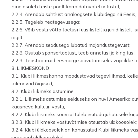
ning osaleb teiste poolt korraldatavatel üritustel;
2.2.4. Arendab suhtlust analoogsete klubidega nii Eesis, 
2.2.5. Tegeleb heategevusega;
2.2.6. Võib vastu võtta toetusi füüsilistelt ja juriidilistelt i
riigilt;
2.2.7. Arendab seadusega lubatud majandustegevust;
2.2.8. Osutab sponsortoetust, teeb annetusi ja kingitusi;
2.2.9. Teostab muid eesmärgi saavutamiseks vajalikke t
3. LIIKMESKOND
3.1. Klubi liikmeskonna moodustavad tegevliikmed, kelle
tulenevad õigused;
3.2. Klubi liikmeks astumine:
3.2.1. Liikmeks astumise eelduseks on huvi Ameerika aut
kaasneva kultuuri vastu;
3.2.2. Klubi liikmeks soovijal tuleb esitada juhatusele kirj
3.2.3. Klubi liikmeks vastuvõtmise otsustab üldkoosolek;
3.2.4. Klubi üldkoosolek on kohustatud Klubi liikmeks v
järgneval üldkoosolekul;