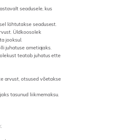
astavalt seadusele, kus
sel lähtutakse seadusest.
rvust. Üldkoosolek
a jooksul.
lli juhatuse ametiajaks.
lekust teatab juhatus ette
te arvust, otsused võetakse
ajaks tasunud liikmemaksu.
;