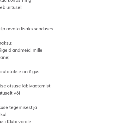
tud korras ning
eb üritusel;
älja arvata lisaks seaduses
maksu;
õigeid andmeid, mille
rane;
 arutatakse on õigus
mise otsuse läbivaatamist
tuselt või
tsuse tegemisest ja
kul.
usi Klubi varale.