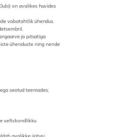
lubi) on avalikes huvides
tide vabatahtlik ühendus.
detsembril.
pangaarve ja pitsatiga
tiliste ühenduste ning nende
odega seotud teemades;
e seltskondlikku
ldab avalikke üritusi