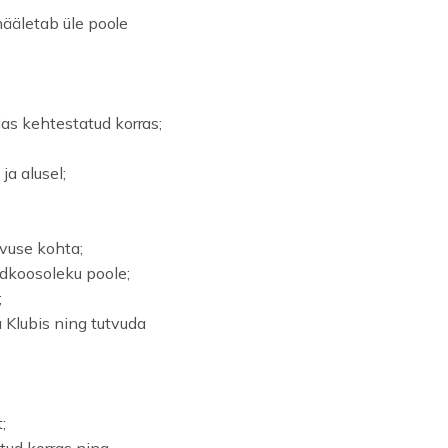
 hääletab üle poole
jas kehtestatud korras;
ja alusel;
evuse kohta;
ldkoosoleku poole;
;
 Klubis ning tutvuda
;