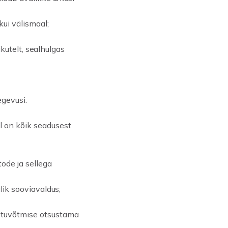
kui välismaal;
sikutelt, sealhulgas
egevusi.
l on kõik seadusest
ode ja sellega
alik sooviavaldus;
astuvõtmise otsustama