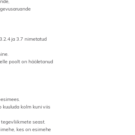
ande,
tegevusaruande
3.2.4 ja 3.7 nimetatud
ine.
selle poolt on hääletanud
eesimees.
b kuuluda kolm kuni viis
 tegevliikmete seast.
esimehe, kes on esimehe