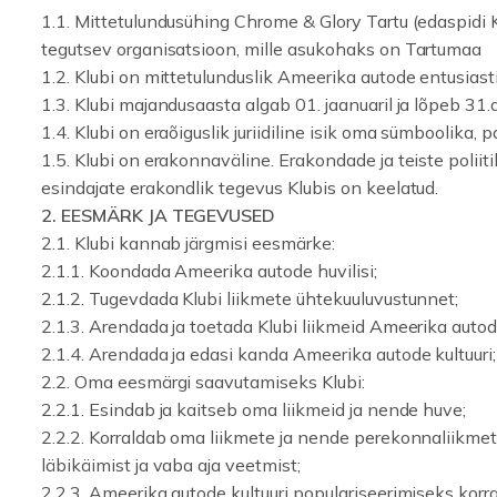
1.1. Mittetulundusühing Chrome & Glory Tartu (edaspidi K
tegutsev organisatsioon, mille asukohaks on Tartumaa
1.2. Klubi on mittetulunduslik Ameerika autode entusias
1.3. Klubi majandusaasta algab 01. jaanuaril ja lõpeb 31.
1.4. Klubi on eraõiguslik juriidiline isik oma sümboolika, 
1.5. Klubi on erakonnaväline. Erakondade ja teiste polii
esindajate erakondlik tegevus Klubis on keelatud.
2. EESMÄRK JA TEGEVUSED
2.1. Klubi kannab järgmisi eesmärke:
2.1.1. Koondada Ameerika autode huvilisi;
2.1.2. Tugevdada Klubi liikmete ühtekuuluvustunnet;
2.1.3. Arendada ja toetada Klubi liikmeid Ameerika aut
2.1.4. Arendada ja edasi kanda Ameerika autode kultuuri;
2.2. Oma eesmärgi saavutamiseks Klubi:
2.2.1. Esindab ja kaitseb oma liikmeid ja nende huve;
2.2.2. Korraldab oma liikmete ja nende perekonnaliikmet
läbikäimist ja vaba aja veetmist;
2.2.3. Ameerika autode kultuuri populariseerimiseks korra