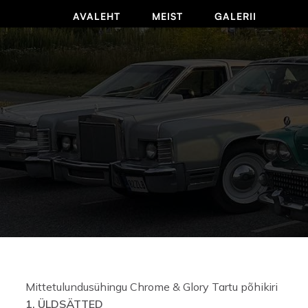
AVALEHT
MEIST
GALERII
Mittetulundusühingu Chrome & Glory Tartu põhikiri
1. ÜLDSÄTTED