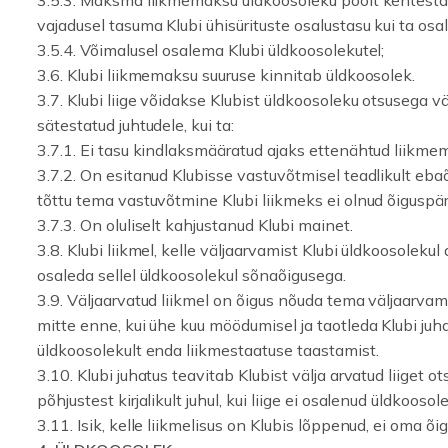
3.5.3. Maksma liikmemaksu üldkoosoleku poolt kehtesta
vajadusel tasuma Klubi ühisürituste osalustasu kui ta osal
3.5.4. Võimalusel osalema Klubi üldkoosolekutel;
3.6. Klubi liikmemaksu suuruse kinnitab üldkoosolek.
3.7. Klubi liige võidakse Klubist üldkoosoleku otsusega v
sätestatud juhtudele, kui ta:
3.7.1. Ei tasu kindlaksmääratud ajaks ettenähtud liikme
3.7.2. On esitanud Klubisse vastuvõtmisel teadlikult eba
tõttu tema vastuvõtmine Klubi liikmeks ei olnud õiguspä
3.7.3. On oluliselt kahjustanud Klubi mainet.
3.8. Klubi liikmel, kelle väljaarvamist Klubi üldkoosolekul
osaleda sellel üldkoosolekul sõnaõigusega.
3.9. Väljaarvatud liikmel on õigus nõuda tema väljaarva
mitte enne, kui ühe kuu möödumisel ja taotleda Klubi juha
üldkoosolekult enda liikmestaatuse taastamist.
3.10. Klubi juhatus teavitab Klubist välja arvatud liiget o
põhjustest kirjalikult juhul, kui liige ei osalenud üldkoosole
3.11. Isik, kelle liikmelisus on Klubis lõppenud, ei oma õig