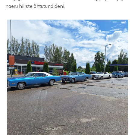
naeru hiliste õhtutundideni.