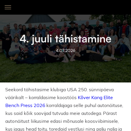
4. juuli tähistamine
4.07.2026
Seekord tähistasime klubiga USA 250. sünnipäeva
väärikalt – korraldasime koostöös
Kõver Kang Elite
Bench Press 2026
korraldajaga selle puhul autonäituse,
kus said kõik soovijad tutvuda meie autodega. Pärast
autonäitust liikusime edasi mõnusale koosviibimisele,
kus jagus head toitu, toredaid vestlusi ning palju nalja ja