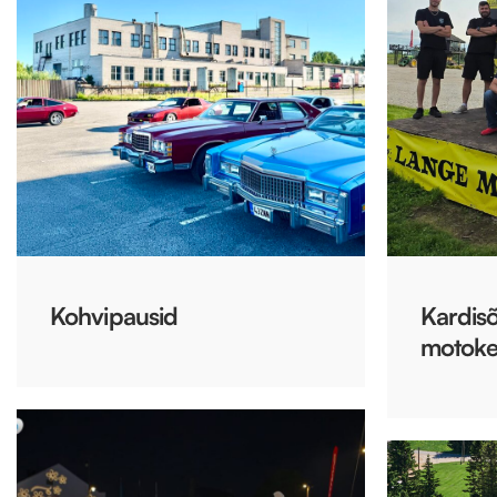
Kohvipausid
Kardisõ
motoke