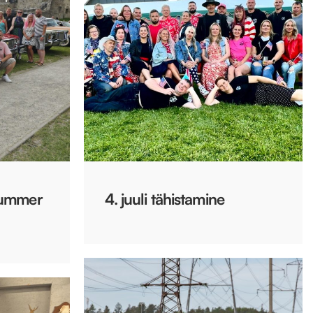
Summer
4. juuli tähistamine