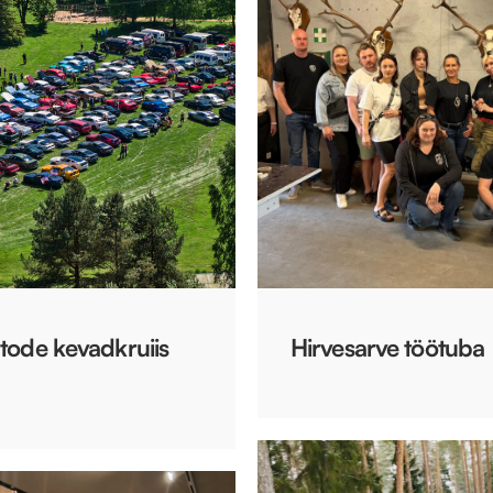
tode kevadkruiis
Hirvesarve töötuba