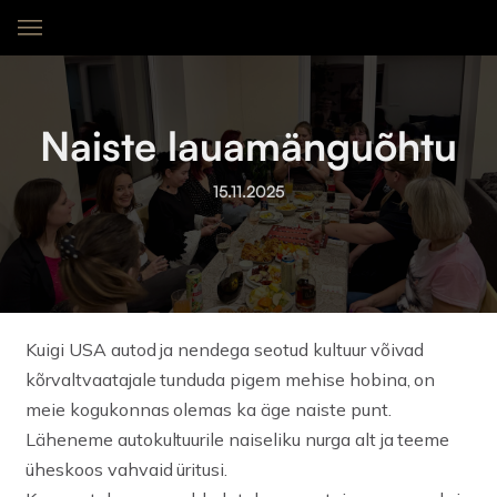
Naiste lauamänguõhtu
15.11.2025
Kuigi USA autod ja nendega seotud kultuur võivad
kõrvaltvaatajale tunduda pigem mehise hobina, on
meie kogukonnas olemas ka äge naiste punt.
Läheneme autokultuurile naiseliku nurga alt ja teeme
üheskoos vahvaid üritusi.