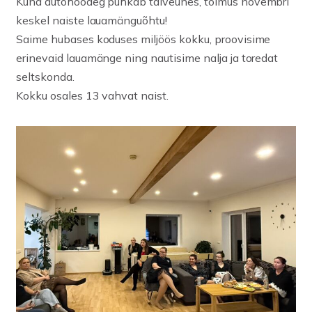
Kuna autohooaeg puhkab talveunes, toimus novembri
keskel naiste lauamänguõhtu!
Saime hubases koduses miljöös kokku, proovisime
erinevaid lauamänge ning nautisime nalja ja toredat
seltskonda.
Kokku osales 13 vahvat naist.